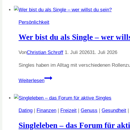
Singlehaushalte
im
D-
Persönlichkeit
A-
Wer bist du als Single – wer will
CH-
Raum
Von
Christian Schroff
1. Juli 2026
31. Juli 2026
Singles haben im Alltag mit verschiedenen Rollenz
Wer
Weiterlesen
bist
du
als
Single
Dating
|
Finanzen
|
Freizeit
|
Genuss
|
Gesundheit
–
Singleleben – das Forum für akti
wer