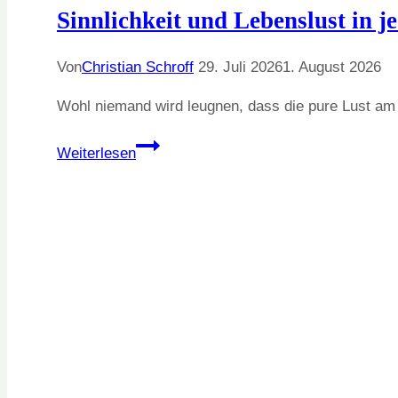
Sinnlichkeit und Lebenslust in j
Von
Christian Schroff
29. Juli 2026
1. August 2026
Wohl niemand wird leugnen, dass die pure Lust am
Sinnlichkeit
Weiterlesen
und
Lebenslust
in
jedem
Alter