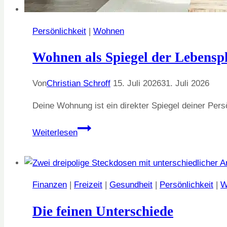
Persönlichkeit
|
Wohnen
Wohnen als Spiegel der Lebensp
Von
Christian Schroff
15. Juli 2026
31. Juli 2026
Deine Wohnung ist ein direkter Spiegel deiner Per
Wohnen
Weiterlesen
als
Spiegel
der
Lebensphase
Finanzen
|
Freizeit
|
Gesundheit
|
Persönlichkeit
|
W
Die feinen Unterschiede