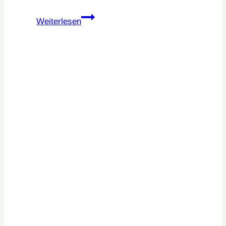
Innere
Weiterlesen
Klarheit
statt
Selbstoptimierung