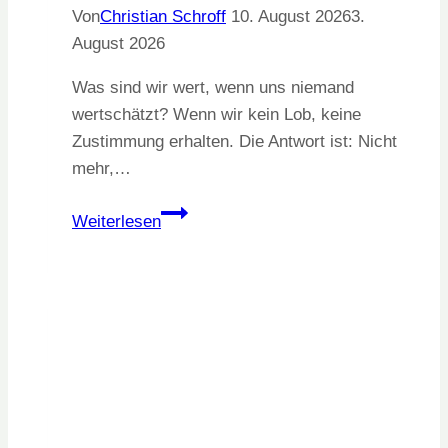
Von
Christian Schroff
10. August 2026
3.
August 2026
Was sind wir wert, wenn uns niemand
wertschätzt? Wenn wir kein Lob, keine
Zustimmung erhalten. Die Antwort ist: Nicht
mehr,…
Selbstwert
Weiterlesen
unabhängig
von
Beziehung