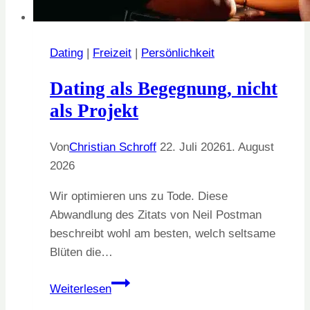
Dating
|
Freizeit
|
Persönlichkeit
Dating als Begegnung, nicht
als Projekt
Von
Christian Schroff
22. Juli 2026
1. August
2026
Wir optimieren uns zu Tode. Diese
Abwandlung des Zitats von Neil Postman
beschreibt wohl am besten, welch seltsame
Blüten die…
Dating
Weiterlesen
als