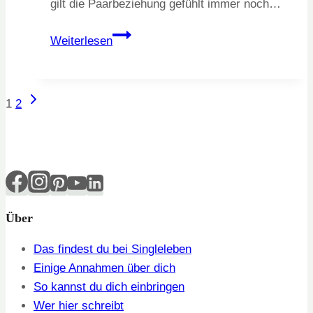
gilt die Paarbeziehung gefühlt immer noch…
Wenn
Weiterlesen
Alleinsein
zur
bewussten
Nächste
Seitennavigation
1
2
Lebensform
Seite
wird
Über
Das findest du bei Singleleben
Einige Annahmen über dich
So kannst du dich einbringen
Wer hier schreibt