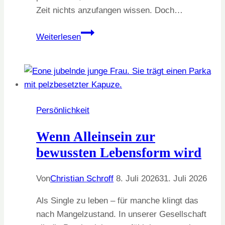
Zeit nichts anzufangen wissen. Doch…
Die
Weiterlesen
Wochenenden
bewusst
gestalten
Persönlichkeit
Wenn Alleinsein zur
bewussten Lebensform wird
Von
Christian Schroff
8. Juli 2026
31. Juli 2026
Als Single zu leben – für manche klingt das
nach Mangelzustand. In unserer Gesellschaft