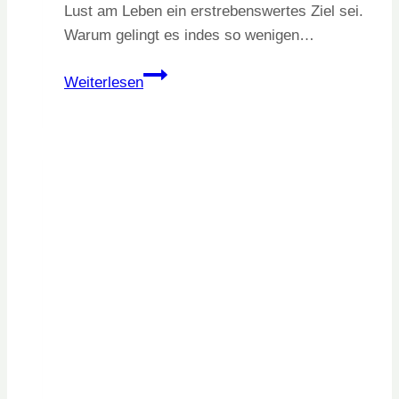
Lust am Leben ein erstrebenswertes Ziel sei.
Warum gelingt es indes so wenigen…
Sinnlichkeit
Weiterlesen
und
Lebenslust
in
jedem
Alter