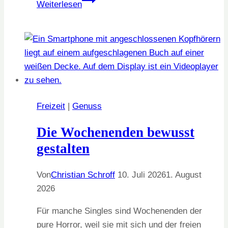
Weiterlesen
Sicherheit
als
emotionale
Ressource
Freizeit
|
Genuss
Die Wochenenden bewusst
gestalten
Von
Christian Schroff
10. Juli 2026
1. August
2026
Für manche Singles sind Wochenenden der
pure Horror, weil sie mit sich und der freien