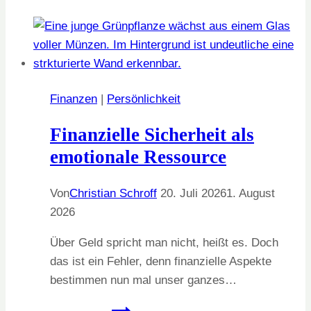
Begegnung,
nicht
als
Projekt
Finanzen
|
Persönlichkeit
Finanzielle Sicherheit als
emotionale Ressource
Von
Christian Schroff
20. Juli 2026
1. August
2026
Über Geld spricht man nicht, heißt es. Doch
das ist ein Fehler, denn finanzielle Aspekte
bestimmen nun mal unser ganzes…
Finanzielle