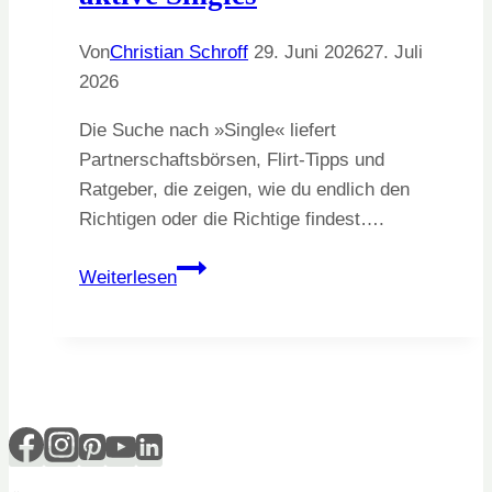
Von
Christian Schroff
29. Juni 2026
27. Juli
2026
Die Suche nach »Single« liefert
Partnerschaftsbörsen, Flirt-Tipps und
Ratgeber, die zeigen, wie du endlich den
Richtigen oder die Richtige findest….
Singleleben
Weiterlesen
–
das
Forum
für
aktive
Singles