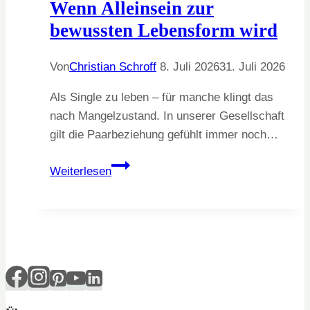
Wenn Alleinsein zur
bewussten Lebensform wird
Von
Christian Schroff
8. Juli 2026
31. Juli 2026
Als Single zu leben – für manche klingt das
nach Mangelzustand. In unserer Gesellschaft
gilt die Paarbeziehung gefühlt immer noch…
Wenn
Weiterlesen
Alleinsein
zur
bewussten
Lebensform
wird